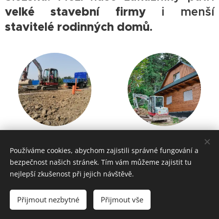
velké stavební firmy
i menší
stavitelé rodinných domů
.
SKANSKA, a.s.
FIRESTA, a.s.
.
Používáme cookies, abychom zajistili správné fungování a
EUROVIA,a.s.
SMOLO Recycling, s.r.o.
bezpečnost našich stránek. Tím vám můžeme zajistit tu
nejlepší zkušenost při jejich návštěvě.
PORR, a.s.
CEMEX Sand, ks.
Přijmout nezbytné
Přijmout vše
CENTROMAT, a.s.